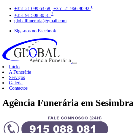
1
+351 21 099 63 68 | +351 21 966 90 92
2
+351 91 508 80 81
globalfuneraria@gmail.com
Siga-nos no Facebook
Início
A Funerária
Serviços
Galeria
Contactos
Agência Funerária em Sesimbr