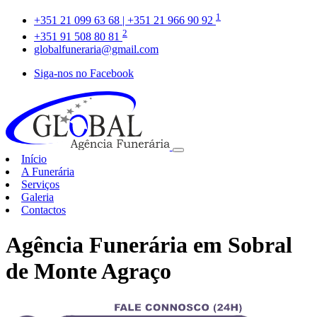
1
+351 21 099 63 68 | +351 21 966 90 92
2
+351 91 508 80 81
globalfuneraria@gmail.com
Siga-nos no Facebook
Início
A Funerária
Serviços
Galeria
Contactos
Agência Funerária em Sobral
de Monte Agraço