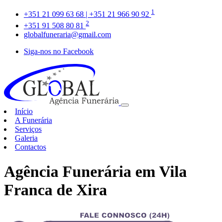
1
+351 21 099 63 68 | +351 21 966 90 92
2
+351 91 508 80 81
globalfuneraria@gmail.com
Siga-nos no Facebook
Início
A Funerária
Serviços
Galeria
Contactos
Agência Funerária em Vila
Franca de Xira