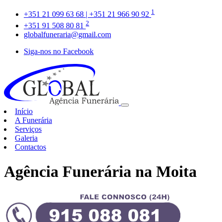
1
+351 21 099 63 68 | +351 21 966 90 92
2
+351 91 508 80 81
globalfuneraria@gmail.com
Siga-nos no Facebook
Início
A Funerária
Serviços
Galeria
Contactos
Agência Funerária na Moita