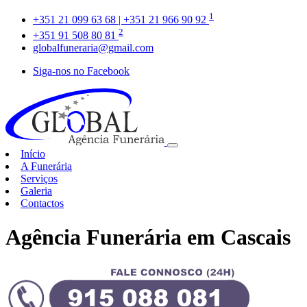
1
+351 21 099 63 68 | +351 21 966 90 92
2
+351 91 508 80 81
globalfuneraria@gmail.com
Siga-nos no Facebook
Início
A Funerária
Serviços
Galeria
Contactos
Agência Funerária em Cascais