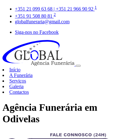
1
+351 21 099 63 68 | +351 21 966 90 92
2
+351 91 508 80 81
globalfuneraria@gmail.com
Siga-nos no Facebook
Início
A Funerária
Serviços
Galeria
Contactos
Agência Funerária em
Odivelas