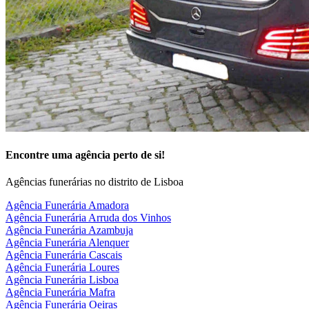
Encontre uma agência
perto de si!
Agências funerárias no distrito de Lisboa
Agência Funerária Amadora
Agência Funerária Arruda dos Vinhos
Agência Funerária Azambuja
Agência Funerária Alenquer
Agência Funerária Cascais
Agência Funerária Loures
Agência Funerária Lisboa
Agência Funerária Mafra
Agência Funerária Oeiras