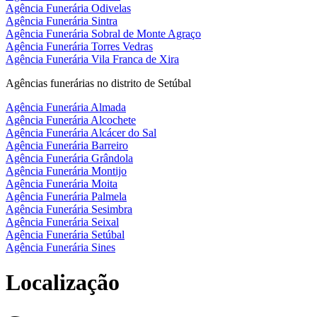
Agência Funerária Odivelas
Agência Funerária Sintra
Agência Funerária Sobral de Monte Agraço
Agência Funerária Torres Vedras
Agência Funerária Vila Franca de Xira
Agências funerárias no distrito de Setúbal
Agência Funerária Almada
Agência Funerária Alcochete
Agência Funerária Alcácer do Sal
Agência Funerária Barreiro
Agência Funerária Grândola
Agência Funerária Montijo
Agência Funerária Moita
Agência Funerária Palmela
Agência Funerária Sesimbra
Agência Funerária Seixal
Agência Funerária Setúbal
Agência Funerária Sines
Localização