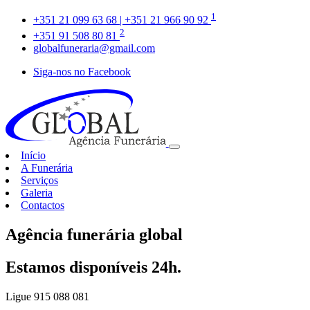
1
+351 21 099 63 68 | +351 21 966 90 92
2
+351 91 508 80 81
globalfuneraria@gmail.com
Siga-nos no Facebook
Início
A Funerária
Serviços
Galeria
Contactos
Agência funerária global
Estamos disponíveis 24h.
Ligue 915 088 081